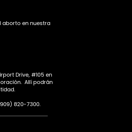
l aborto
en nuestra
rport Drive, #105 en
ración. Allí podrán
antidad.
l (909) 820-7300.