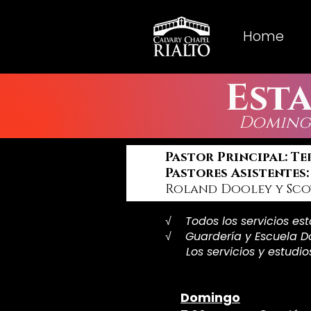
Home
Est
Domingo
Pastor Principal: 
Pastores Asistentes
Roland Dooley y Sc
√ Todos los servicios es
√ Guardería y Escuela D
Los servicios y estudios 
Domingo