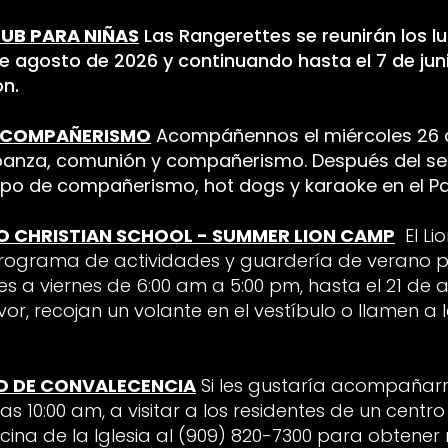
UB PARA NIÑAS
Las Rangerettes se reunirán los 
 de agosto de 2026 y continuando hasta el 7 de jun
ón.
 COMPAÑERISMO
Acompáñennos el miércoles 26 d
banza, comunión y compañerismo. Después del ser
o de compañerismo, hot dogs y karaoke en el Pat
O CHRISTIAN SCHOOL - SUMMER LION CAMP
El L
rograma de actividades y guardería de verano pa
es a viernes de 6:00 am a 5:00 pm, hasta el 21 de
or, recojan un volante en el vestíbulo o llamen a l
IO DE CONVALECENCIA
Si les gustaría acompañarno
las 10:00 am, a visitar a los residentes de un centr
icina de la Iglesia al (909) 820-7300 para obtene