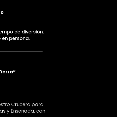
ro
empo de diversión,
o en persona.
Tierra”
estro Crucero para
as y Ensenada, con