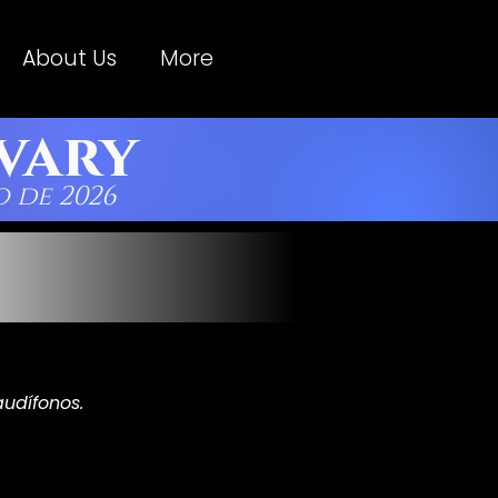
About Us
More
vary
 de 2026
audífonos.