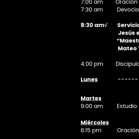
7:00 am Oración 
7:30 am Devocional
8:30 am√ Servici
Jesús 
“Maestro, Des
Mateo 12:
4:00 pm Discipulad
Lunes
------
Martes
9:00 am Estudio d
Miércoles
6:15 pm Oración 