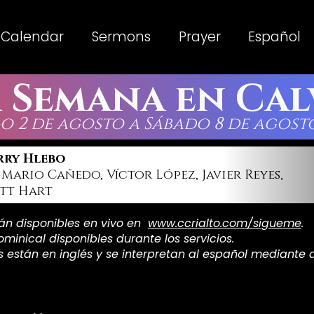
Calendar
Sermons
Prayer
Español
a Semana en Cal
 2 de agosto a Sábado 8 de agosto
Terry Hlebo
:
Mario Cañedo, Víctor López, Javier Reyes,
ott Hart
tán disponibles en vivo en
www.ccrialto.com/sigueme
.
ominical disponibles durante los servicios.
están en inglés y se interpretan al español mediante 